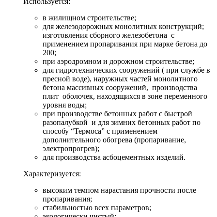
Используется:
в жилищном строительстве;
для железодорожных монолитных конструкций;
изготовления сборного железобетона с
применением пропаривания при марке бетона до
200;
при аэродромном и дорожном строительстве;
для гидротехнических сооружений ( при службе в
пресной воде), наружных частей монолитного
бетона массивных сооружений, производства
плит оболочек, находящихся в зоне переменного
уровня воды;
при производстве бетонных работ с быстрой
разопалубкой и для зимних бетонных работ по
способу “Термоса” с применением
дополнительного обогрева (пропаривание,
электропрогрев);
для производства асбоцементных изделий.
Характеризуется:
высоким темпом нарастания прочности после
пропаривания;
стабильностью всех параметров;
экологически чистый;