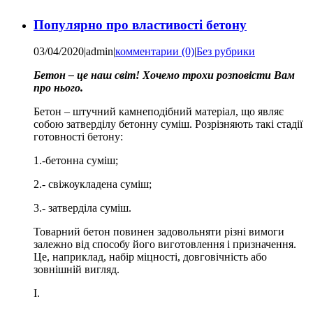
Популярно про властивості бетону
03/04/2020
|
admin
|
комментарии (0)
|
Без рубрики
Бетон – це наш світ! Хочемо трохи розповісти Вам
про нього.
Бетон – штучний камнеподібний матеріал, що являє
собою затверділу бетонну суміш. Розрізняють такі стадії
готовності бетону:
1.-бетонна суміш;
2.- свіжоукладена суміш;
3.- затверділа суміш.
Товарний бетон повинен задовольняти різні вимоги
залежно від способу його виготовлення і призначення.
Це, наприклад, набір міцності, довговічність або
зовнішній вигляд.
I.