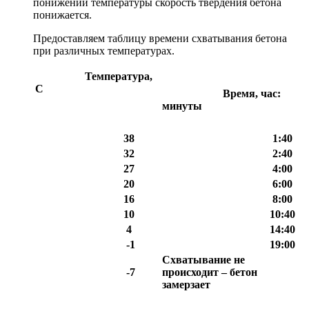
понижении температуры скорость твердения бетона
понижается.
Предоставляем таблицу времени схватывания бетона
при различных температурах.
Температура,
С
Время, час:
минуты
38
1:40
32
2:40
27
4:00
20
6:00
16
8:00
10
10:40
4
14:40
-1
19:00
Схватывание не
-7
происходит – бетон
замерзает