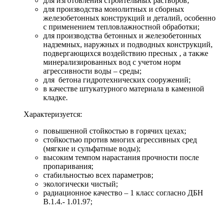
для изготовления строительных растворов;
для производства монолитных и сборных
железобетонных конструкций и деталий, особенно
с применением тепловлажностной обработки;
для производства бетонных и железобетонных
надземных, наружных и подводных конструкций,
подвергающихся воздействию пресных , а также
минерализированных вод с учетом норм
агрессивности воды – среды;
для бетона гидротехнических сооружений;
в качестве штукатурного материала в каменной
кладке.
Характеризуется:
повышенной стойкостью в горячих цехах;
стойкостью против многих агрессивных сред
(мягкие и сульфатные воды);
высоким темпом нарастания прочности после
пропаривания;
стабильностью всех параметров;
экологически чистый;
радиационное качество – 1 класс согласно ДБН
В.1.4.- 1.01.97;