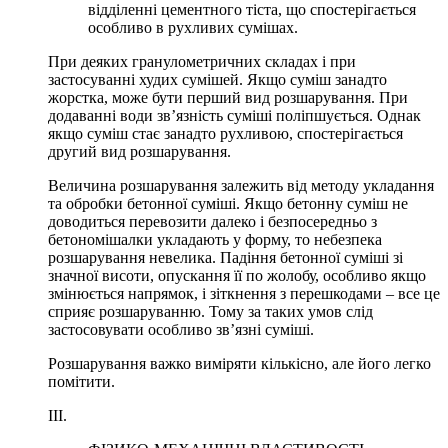
відділенні цементного тіста, що спостерігається
особливо в рухливих сумішах.
При деяких гранулометричних складах і при
застосуванні худих сумішей. Якщо суміш занадто
жорстка, може бути перший вид розшарування. При
додаванні води зв’язність суміші поліпшується. Однак
якщо суміш стає занадто рухливою, спостерігається
другий вид розшарування.
Величина розшарування залежить від методу укладання
та обробки бетонної суміші. Якщо бетонну суміш не
доводиться перевозити далеко і безпосередньо з
бетономішалки укладають у форму, то небезпека
розшарування невелика. Падіння бетонної суміші зі
значної висоти, опускання її по жолобу, особливо якщо
змінюється напрямок, і зіткнення з перешкодами – все це
сприяє розшаруванню. Тому за таких умов слід
застосовувати особливо зв’язні суміші.
Розшарування важко виміряти кількісно, але його легко
помітити.
III.