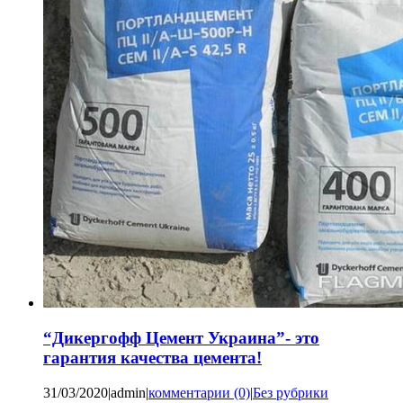
“Дикергофф Цемент Украина”- это
гарантия качества цемента!
31/03/2020
|
admin
|
комментарии (0)
|
Без рубрики