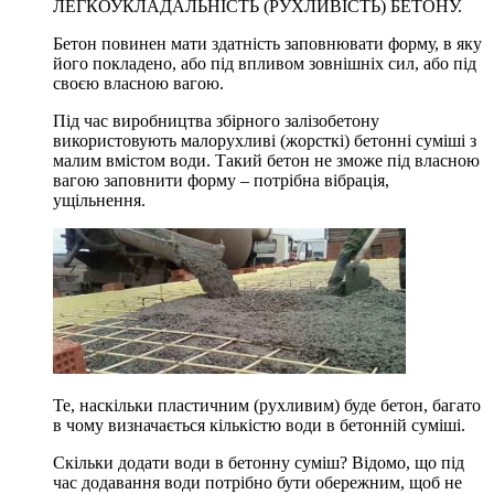
ЛЕГКОУКЛАДАЛЬНІСТЬ (РУХЛИВІСТЬ) БЕТОНУ.
Бетон повинен мати здатність заповнювати форму, в яку
його покладено, або під впливом зовнішніх сил, або під
своєю власною вагою.
Під час виробництва збірного залізобетону
використовують малорухливі (жорсткі) бетонні суміші з
малим вмістом води. Такий бетон не зможе під власною
вагою заповнити форму – потрібна вібрація,
ущільнення.
Те, наскільки пластичним (рухливим) буде бетон, багато
в чому визначається кількістю води в бетонній суміші.
Скільки додати води в бетонну суміш? Відомо, що під
час додавання води потрібно бути обережним, щоб не