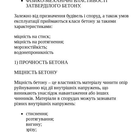
ФІЗИКО-МЕХАНІЧНІ ВЛАСТИВОСТІ
ЗАТВЕРДІЛОГО БЕТОНУ.
Залежно від призначення будівель і споруд, а також умов
експлуатації приймаються класи бетону за такими
характеристиками:
міцність на стиск;
міцність на розтягнення;
морозостійкість;
водонепроникність
1) ПРОЧНОСТЬ БЕТОНА
МІЦНІСТЬ БЕТОНУ
Міцність бетону – це властивість матеріалу чинити опір
руйнуванню від дії внутрішніх напружень, що
виникають унаслідок навантаження або інших
чинників. Матеріали в спорудах можуть зазнавати
різних внутрішніх напружень:
стиснення;
розтягування;
вигину;
зрізу;