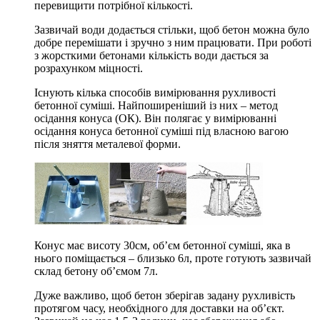
перевищити потрібної кількості.
Зазвичай води додається стільки, щоб бетон можна було
добре перемішати і зручно з ним працювати. При роботі
з жорсткими бетонами кількість води дається за
розрахунком міцності.
Існують кілька способів вимірювання рухливості
бетонної суміші. Найпоширеніший із них – метод
осідання конуса (ОК). Він полягає у вимірюванні
осідання конуса бетонної суміші під власною вагою
після зняття металевої форми.
Конус має висоту 30см, об’єм бетонної суміші, яка в
нього поміщається – близько 6л, проте готують зазвичай
склад бетону об’ємом 7л.
Дуже важливо, щоб бетон зберігав задану рухливість
протягом часу, необхідного для доставки на об’єкт.