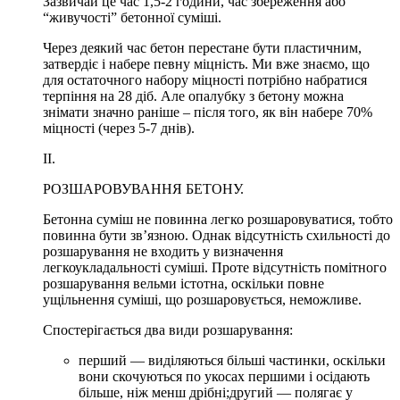
Зазвичай це час 1,5-2 години, час збереження або
“живучості” бетонної суміші.
Через деякий час бетон перестане бути пластичним,
затвердіє і набере певну міцність. Ми вже знаємо, що
для остаточного набору міцності потрібно набратися
терпіння на 28 діб. Але опалубку з бетону можна
знімати значно раніше – після того, як він набере 70%
міцності (через 5-7 днів).
II.
РОЗШАРОВУВАННЯ БЕТОНУ.
Бетонна суміш не повинна легко розшаровуватися, тобто
повинна бути зв’язною. Однак відсутність схильності до
розшарування не входить у визначення
легкоукладальності суміші. Проте відсутність помітного
розшарування вельми істотна, оскільки повне
ущільнення суміші, що розшаровується, неможливе.
Спостерігається два види розшарування:
перший — виділяються більші частинки, оскільки
вони скочуються по укосах першими і осідають
більше, ніж менш дрібні;другий — полягає у