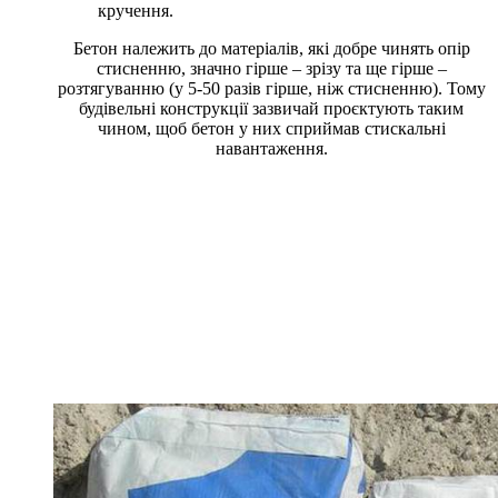
кручення.
Бетон належить до матеріалів, які добре чинять опір
стисненню, значно гірше – зрізу та ще гірше –
розтягуванню (у 5-50 разів гірше, ніж стисненню). Тому
будівельні конструкції зазвичай проєктують таким
чином, щоб бетон у них сприймав стискальні
навантаження.